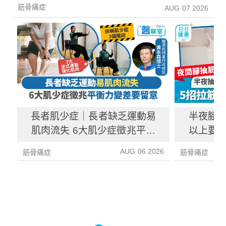
筋骨痛症
AUG 07 2026
長者肌少症｜長者缺乏運動易
半夜腳抽
肌肉流失 6大肌少症徵兆平衡
以上要求
力變差要留意
AUG 06 2026
筋骨痛症
筋骨痛症