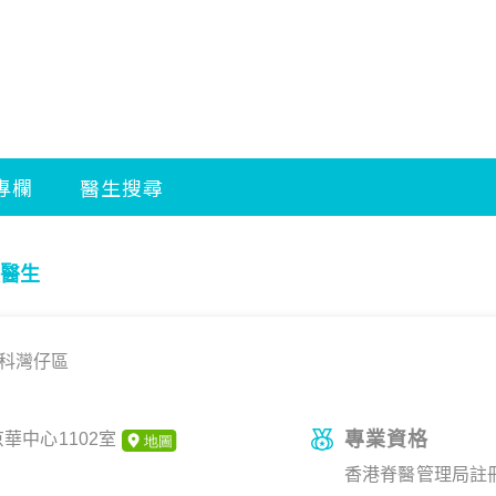
醫生
科
灣仔區
專業資格
華中心1102室
香港脊醫管理局註