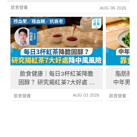
增26%
飲食營養
AUG 06 2026
飲食健康｜每日3杯紅茶降膽
脂肪肝
固醇？ 研究揭紅茶7大好處 降
中年男靠
中風風險具抗癌潛力
炎指數
AUG 03 2026
飲食營養
飲食營養