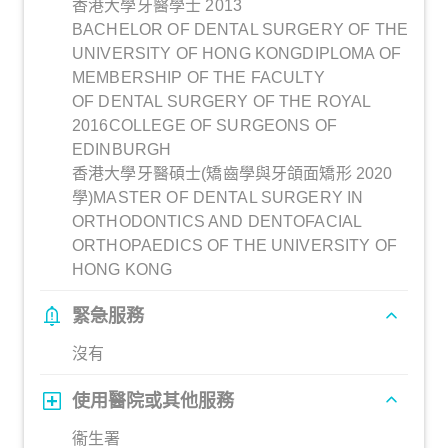
香港大學牙醫學士 2013
BACHELOR OF DENTAL SURGERY OF THE
UNIVERSITY OF HONG KONGDIPLOMA OF
MEMBERSHIP OF THE FACULTY
OF DENTAL SURGERY OF THE ROYAL
2016COLLEGE OF SURGEONS OF
EDINBURGH
香港大學牙醫碩士(矯齒學與牙頜面矯形 2020
學)MASTER OF DENTAL SURGERY IN
ORTHODONTICS AND DENTOFACIAL
ORTHOPAEDICS OF THE UNIVERSITY OF
HONG KONG
緊急服務
沒有
使用醫院或其他服務
衞生署