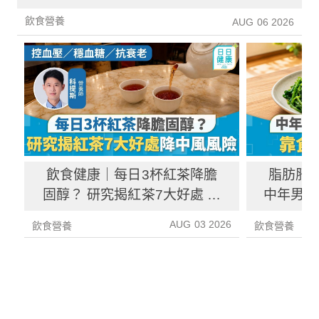
增26%
飲食營養
AUG 06 2026
飲食健康｜每日3杯紅茶降膽
脂肪肝
固醇？ 研究揭紅茶7大好處 降
中年男靠
中風風險具抗癌潛力
炎指數
AUG 03 2026
飲食營養
飲食營養