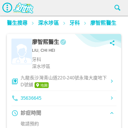
醫生搜尋
深水埗區
牙科
廖智熙醫生
廖智熙醫生
LIU, CHI HEI
牙科
深水埗區
九龍長沙灣青山道220-240號永隆大廈地下
D號舖
35636645
診症時間
敬請預約