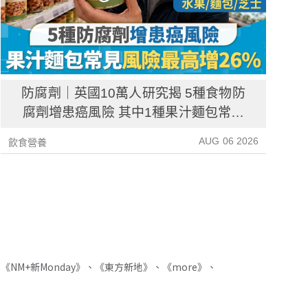
防腐劑｜英國10萬人研究揭 5種食物防
腐劑增患癌風險 其中1種果汁麵包常見
風險增26%
AUG 06 2026
飲食營養
生