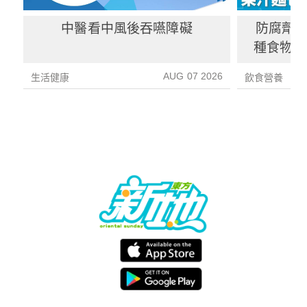
中醫看中風後吞嚥障礙
防腐劑｜
種食物防
1種果汁
AUG 07 2026
生活健康
飲食營養