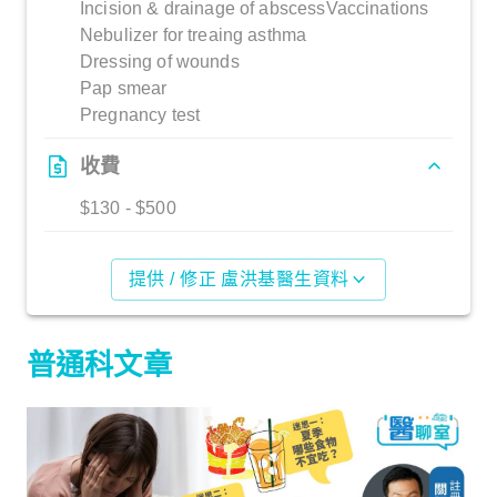
Incision & drainage of abscessVaccinations
Nebulizer for treaing asthma
Dressing of wounds
Pap smear
Pregnancy test
收費
$130 - $500
提供 / 修正 盧洪基醫生資料
普通科文章