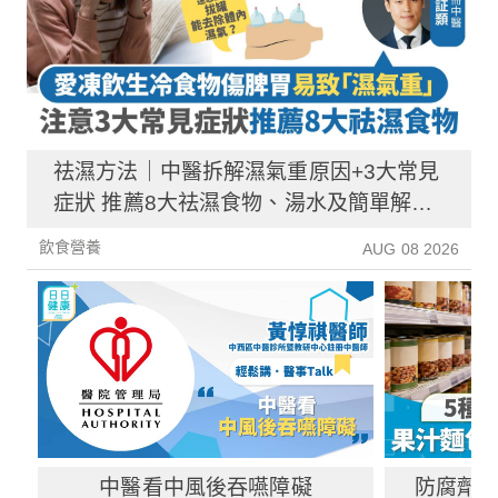
祛濕方法｜中醫拆解濕氣重原因+3大常見
症狀 推薦8大祛濕食物、湯水及簡單解決
方法！
飲食營養
AUG 08 2026
中醫看中風後吞嚥障礙
防腐劑｜