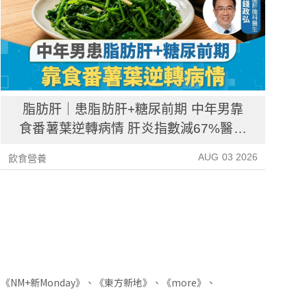
脂肪肝｜患脂肪肝+糖尿前期 中年男靠
食番薯葉逆轉病情 肝炎指數減67%醫生
教最煮法
AUG 03 2026
飲食營養
飲