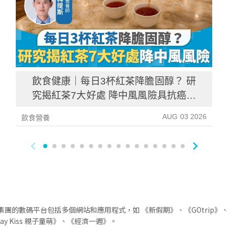
飲食健康｜每日3杯紅茶降膽固醇？ 研
究揭紅茶7大好處 降中風風險具抗癌潛
力
AUG 03 2026
飲食營養