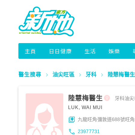
醫生搜尋
油尖旺區
牙科
陸慧梅醫生
陸慧梅醫生
牙科
油尖
LUK, WAI MUI
九龍旺角彌敦道688號旺角
23977731