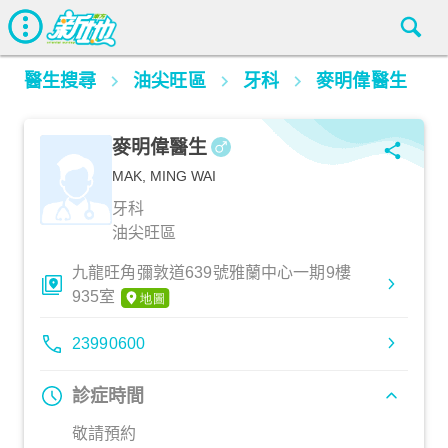
醫生搜尋
油尖旺區
牙科
麥明偉醫生
麥明偉醫生
MAK, MING WAI
牙科
油尖旺區
九龍旺角彌敦道639號雅蘭中心一期9樓
935室
23990600
診症時間
敬請預約