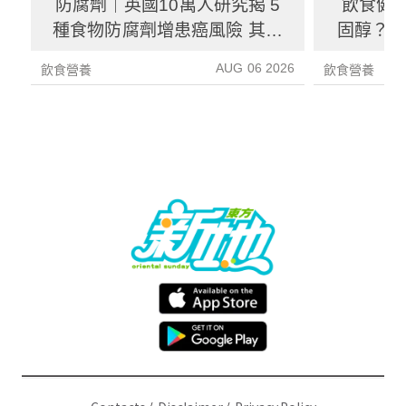
防腐劑｜英國10萬人研究揭 5
飲食健
種食物防腐劑增患癌風險 其中
固醇？ 
1種果汁麵包常見風險增26%
中
AUG 06 2026
飲食營養
飲食營養