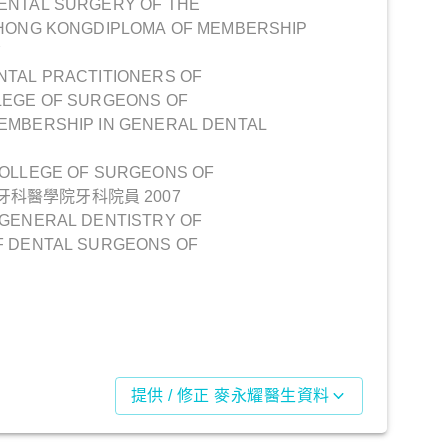
ENTAL SURGERY OF THE
 HONG KONGDIPLOMA OF MEMBERSHIP
Y
NTAL PRACTITIONERS OF
LEGE OF SURGEONS OF
EMBERSHIP IN GENERAL DENTAL
COLLEGE OF SURGEONS OF
港牙科醫學院牙科院員 2007
 GENERAL DENTISTRY OF
F DENTAL SURGEONS OF
提供 / 修正 麥永耀醫生資料