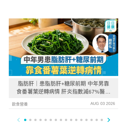
脂肪肝｜患脂肪肝+糖尿前期 中年男靠
食番薯葉逆轉病情 肝炎指數減67%醫生
教最煮法
AUG 03 2026
飲食營養