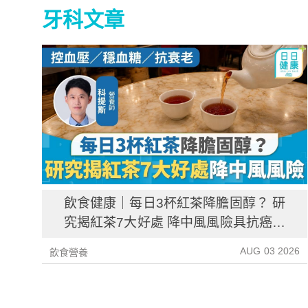
牙科文章
飲食健康｜每日3杯紅茶降膽固醇？ 研
究揭紅茶7大好處 降中風風險具抗癌潛
力
AUG 03 2026
飲食營養