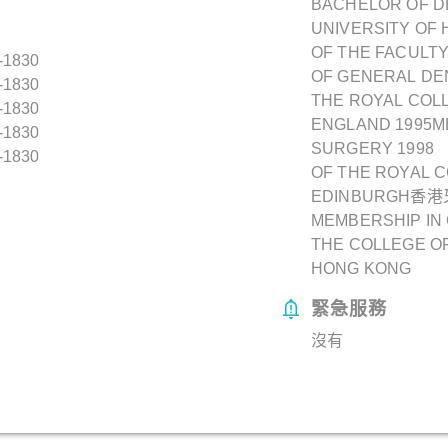
BACHELOR OF D
UNIVERSITY OF
OF THE FACULT
-1830
OF GENERAL DE
-1830
THE ROYAL COL
-1830
ENGLAND 1995M
-1830
SURGERY 1998
-1830
OF THE ROYAL 
EDINBURGH香
MEMBERSHIP IN
THE COLLEGE O
HONG KONG
緊急服務
沒有