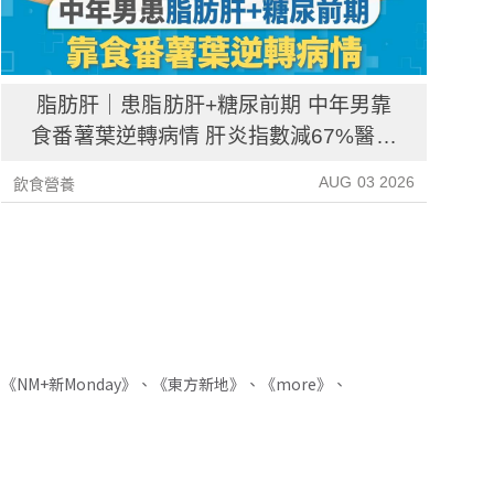
脂肪肝｜患脂肪肝+糖尿前期 中年男靠
食番薯葉逆轉病情 肝炎指數減67%醫生
教最煮法
AUG 03 2026
飲食營養
飲