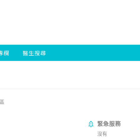
區
緊急服務
沒有