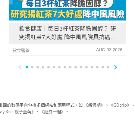
飲食健康｜每日3杯紅茶降膽固醇？ 研
究揭紅茶7大好處 降中風風險具抗癌潛
力
AUG 03 2026
飲食營養