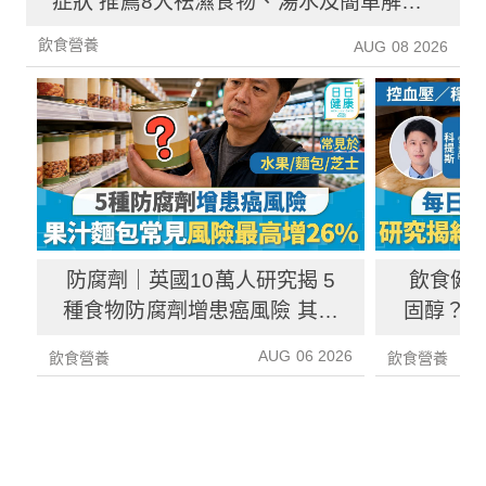
症狀 推薦8大祛濕食物、湯水及簡單解決
方法！
飲食營養
AUG 08 2026
防腐劑｜英國10萬人研究揭 5
飲食健
種食物防腐劑增患癌風險 其中
固醇？ 
1種果汁麵包常見風險增26%
中
AUG 06 2026
飲食營養
飲食營養