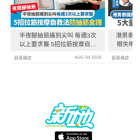
半夜腳抽筋痛到尖叫 每週3次
港男泰國
以上要求醫 5招拉筋按摩自救
眼失明 
法 附防抽筋食譜
癱 拆解
AUG 04 2026
筋骨痛症
筋骨痛症