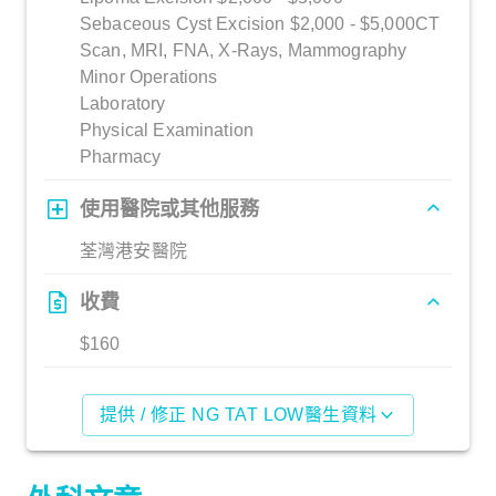
Sebaceous Cyst Excision $2,000 - $5,000CT
Scan, MRI, FNA, X-Rays, Mammography
Minor Operations
Laboratory
Physical Examination
Pharmacy
使用醫院或其他服務
荃灣港安醫院
收費
$160
提供 / 修正 NG TAT LOW醫生資料