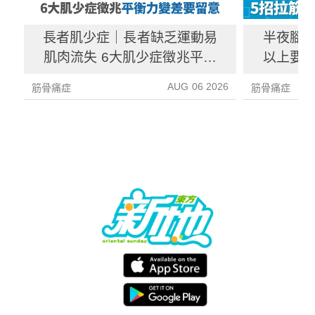
長者肌少症｜長者缺乏運動易
半夜腳抽
肌肉流失 6大肌少症徵兆平衡
以上要求
力變差要留意
AUG 06 2026
筋骨痛症
筋骨痛症