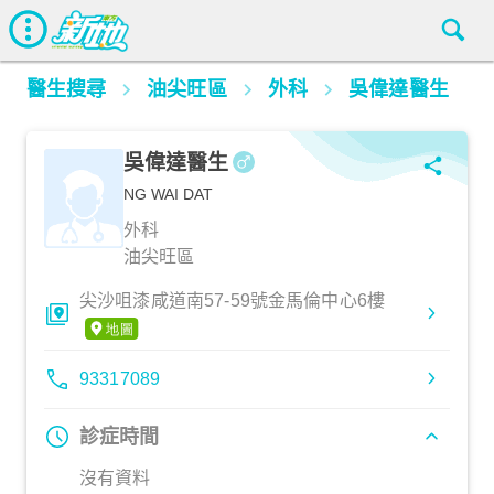
醫生搜尋
油尖旺區
外科
吳偉達醫生
吳偉達醫生
NG WAI DAT
外科
油尖旺區
尖沙咀漆咸道南57-59號金馬倫中心6樓
93317089
診症時間
沒有資料