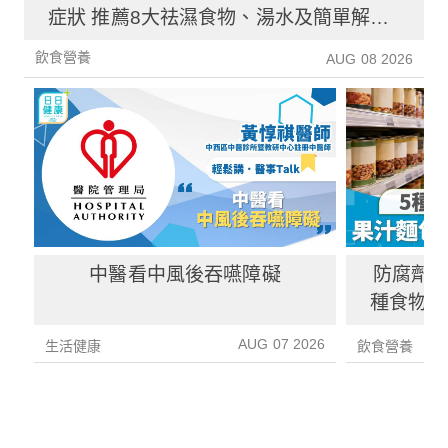
症狀 推薦8大祛濕食物、湯水及簡單解決
方法！
飲食營養
AUG 08 2026
中醫看中風後吞嚥障礙
防腐劑｜
種食物防
1種果汁
AUG 07 2026
生活健康
飲食營養