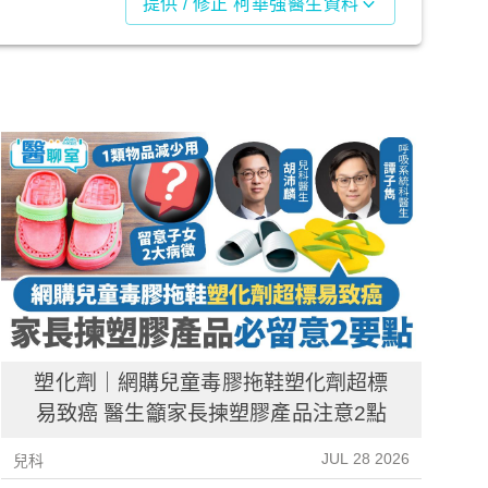
提供 / 修正 柯華強醫生資料
塑化劑｜網購兒童毒膠拖鞋塑化劑超標
易致癌 醫生籲家長揀塑膠產品注意2點
JUL 28 2026
兒科
兒