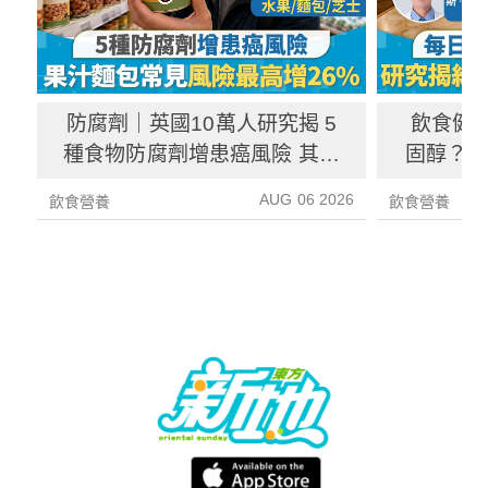
防腐劑｜英國10萬人研究揭 5
飲食健
種食物防腐劑增患癌風險 其中
固醇？ 
1種果汁麵包常見風險增26%
中
AUG 06 2026
飲食營養
飲食營養