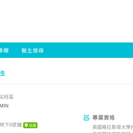
生
尖旺區
MIN
專業資格
地下6號鋪
英國格拉斯哥大學內