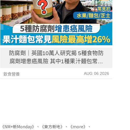
防腐劑｜英國10萬人研究揭 5種食物防
腐劑增患癌風險 其中1種果汁麵包常見
風險增26%
AUG 06 2026
飲食營養
生