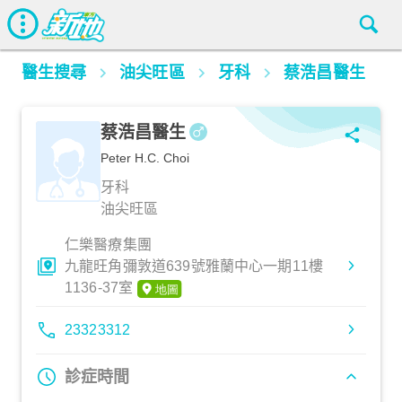
醫生搜尋
油尖旺區
牙科
蔡浩昌醫生
蔡浩昌醫生
Peter H.C. Choi
牙科
油尖旺區
仁樂醫療集團
九龍旺角彌敦道639號雅蘭中心一期11樓
1136-37室
23323312
診症時間