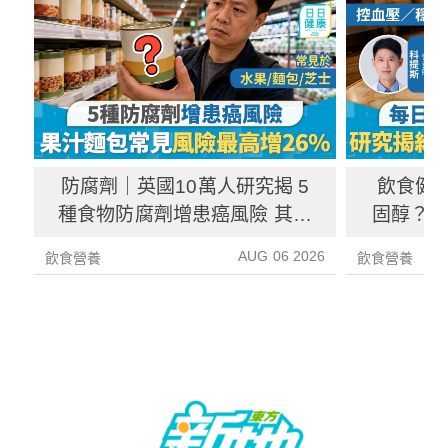
防腐劑｜英國10萬人研究揭 5
飲食健
種食物防腐劑增患癌風險 其中
固醇？ 
1種果汁麵包常見風險增26%
中
AUG 06 2026
飲食營養
飲食營養