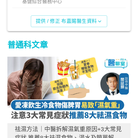
基健綜合醫務中心
提供 / 修正 布嘉賜醫生資料
普通科文章
祛濕方法｜中醫拆解濕氣重原因+3大常見
症狀 推薦8大祛濕食物、湯水及簡單解決