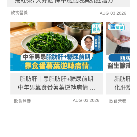
揭紅茶7大好處 降中風風險具抗癌潛力
飲食營養
AUG 03 2026
脂肪肝｜患脂肪肝+糖尿前期
脂肪肝
中年男靠食番薯葉逆轉病情 肝
化肝癌 
炎指數減67%醫生教最煮法
AUG 03 2026
飲食營養
飲食營養