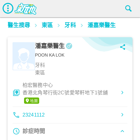
醫生搜尋
東區
牙科
潘嘉樂醫生
潘嘉樂醫生
POON KA LOK
牙科
東區
柏宏醫務中心
香港北角琴行街2C號愛琴軒地下1號舖
23241112
診症時間