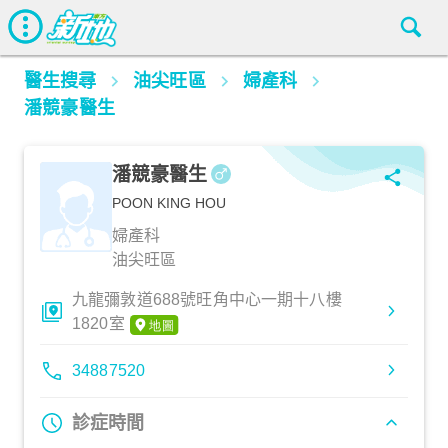
醫生搜尋
油尖旺區
婦產科
潘競豪醫生
潘競豪醫生
POON KING HOU
婦產科
油尖旺區
九龍彌敦道688號旺角中心一期十八樓
1820室
34887520
診症時間