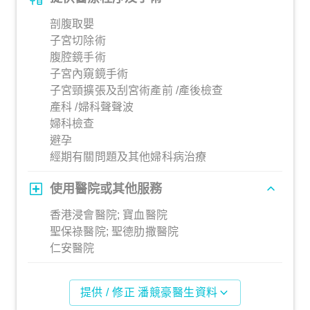
剖腹取嬰
子宮切除術
腹腔鏡手術
子宮內窺鏡手術
子宮頸擴張及刮宮術產前 /產後檢查
產科 /婦科聲聲波
婦科檢查
避孕
經期有關問題及其他婦科病治療
使用醫院或其他服務
香港浸會醫院; 寶血醫院
聖保祿醫院; 聖德肋撒醫院
仁安醫院
提供 / 修正 潘競豪醫生資料