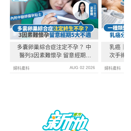
多囊卵巢綜合症注定不孕？ 中
乳癌｜一
醫列3因素難懷孕 留意經期5
次手術？
大不適
AUG 02 2026
婦科產科
婦科產科