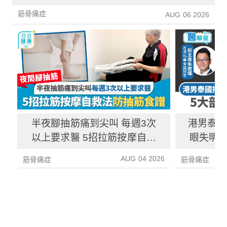
筋骨痛症
AUG 06 2026
半夜腳抽筋痛到尖叫 每週3次
港男泰國
以上要求醫 5招拉筋按摩自救
眼失明 
法 附防抽筋食譜
癱 拆解
AUG 04 2026
筋骨痛症
筋骨痛症