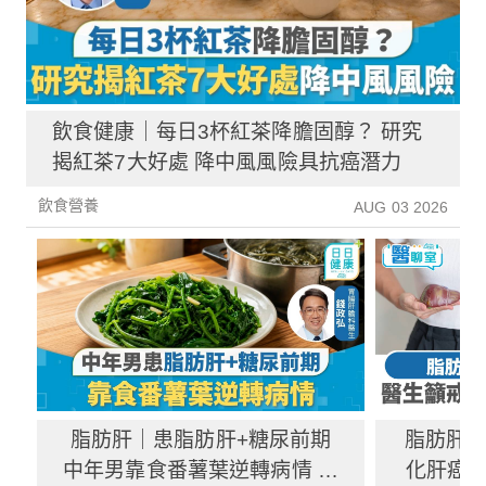
飲食健康｜每日3杯紅茶降膽固醇？ 研究
揭紅茶7大好處 降中風風險具抗癌潛力
飲食營養
AUG 03 2026
脂肪肝｜患脂肪肝+糖尿前期
脂肪肝
中年男靠食番薯葉逆轉病情 肝
化肝癌 