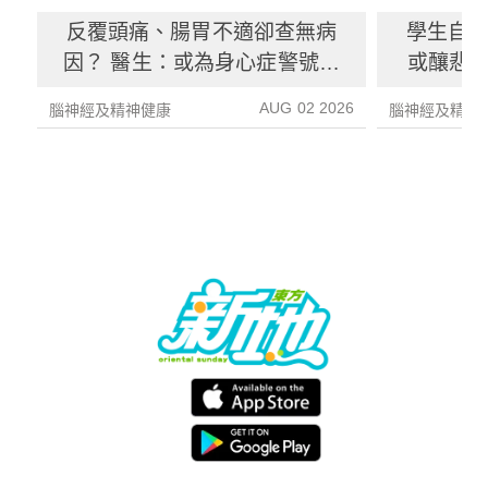
反覆頭痛、腸胃不適卻查無病
學生自
因？ 醫生：或為身心症警號拆
或釀悲劇
解成因、治療方法
期
AUG 02 2026
腦神經及精神健康
腦神經及精神