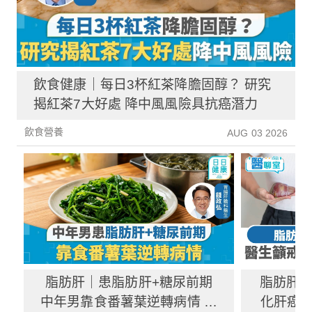
飲食健康｜每日3杯紅茶降膽固醇？ 研究
揭紅茶7大好處 降中風風險具抗癌潛力
飲食營養
AUG 03 2026
脂肪肝｜患脂肪肝+糖尿前期
脂肪肝
中年男靠食番薯葉逆轉病情 肝
化肝癌 