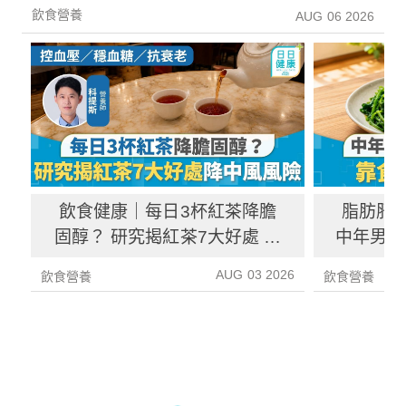
增26%
飲食營養
AUG 06 2026
飲食健康｜每日3杯紅茶降膽
脂肪肝
固醇？ 研究揭紅茶7大好處 降
中年男靠
中風風險具抗癌潛力
炎指數
AUG 03 2026
飲食營養
飲食營養