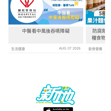
中醫看中風後吞嚥障礙
防腐劑｜
種食物防
1種果汁
AUG 07 2026
生活健康
飲食營養