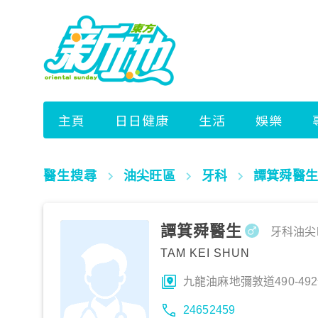
醫生搜尋
油尖旺區
牙科
譚箕舜醫生
譚箕舜醫生
牙科
油尖
TAM KEI SHUN
九龍油麻地彌敦道490-492
24652459