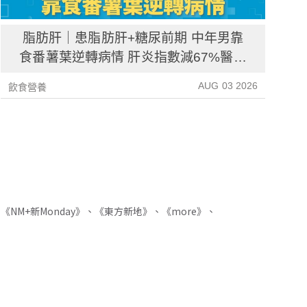
脂肪肝｜患脂肪肝+糖尿前期 中年男靠
食番薯葉逆轉病情 肝炎指數減67%醫生
教最煮法
AUG 03 2026
飲食營養
飲