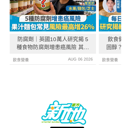
防腐劑｜英國10萬人研究揭 5
飲食健
種食物防腐劑增患癌風險 其中
固醇？ 
1種果汁麵包常見風險增26%
中
AUG 06 2026
飲食營養
飲食營養