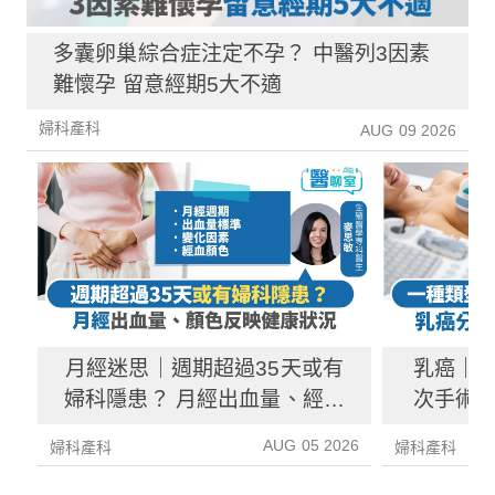
多囊卵巢綜合症注定不孕？ 中醫列3因素
難懷孕 留意經期5大不適
婦科產科
AUG 09 2026
月經迷思｜週期超過35天或有
乳癌｜一
婦科隱患？ 月經出血量、經血
次手術？
顏色反映健康資訊
AUG 05 2026
婦科產科
婦科產科