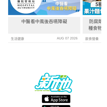
中醫看中風後吞嚥障礙
防腐劑｜
種食物防
1種果汁
AUG 07 2026
生活健康
飲食營養