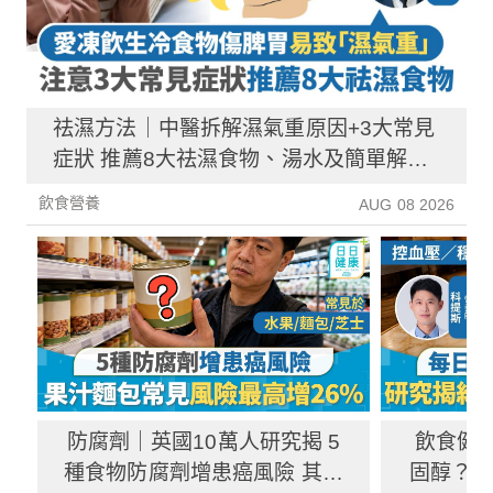
祛濕方法｜中醫拆解濕氣重原因+3大常見
症狀 推薦8大祛濕食物、湯水及簡單解決
方法！
飲食營養
AUG 08 2026
防腐劑｜英國10萬人研究揭 5
飲食健
種食物防腐劑增患癌風險 其中
固醇？ 