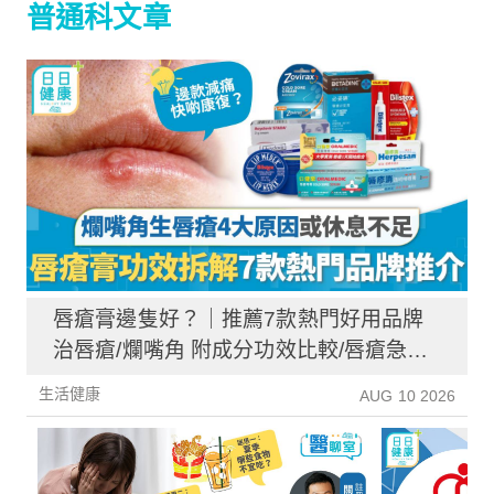
普通科文章
唇瘡膏邊隻好？｜推薦7款熱門好用品牌
治唇瘡/爛嘴角 附成分功效比較/唇瘡急救
法
生活健康
AUG 10 2026