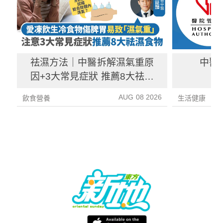
祛濕方法｜中醫拆解濕氣重原
中醫
因+3大常見症狀 推薦8大祛濕
食物、湯水及簡單解決方法！
AUG 08 2026
飲食營養
生活健康