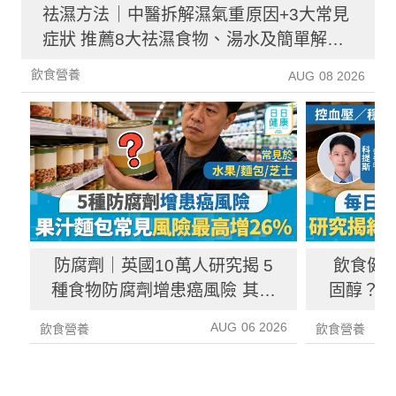
祛濕方法｜中醫拆解濕氣重原因+3大常見
症狀 推薦8大祛濕食物、湯水及簡單解決
方法！
飲食營養
AUG 08 2026
防腐劑｜英國10萬人研究揭 5
飲食健
種食物防腐劑增患癌風險 其中
固醇？ 
1種果汁麵包常見風險增26%
中
AUG 06 2026
飲食營養
飲食營養