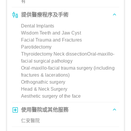
有
提供醫療程序及手術
Dental Implants
Wisdom Teeth and Jaw Cyst
Facial Trauma and Fractures
Parotidectomy
Thyroidectomy Neck dissectionOral-maxillo-
facial surgical pathology
Oral-maxillo-facial trauma surgery (including
fractures & lacerations)
Orthognathic surgery
Head & Neck Surgery
Aesthetic surgery of the face
使用醫院或其他服務
仁安醫院