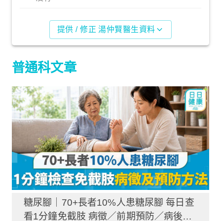
提供 / 修正 湯仲賢醫生資料
普通科文章
糖尿腳｜70+長者10%人患糖尿腳 每日查
看1分鐘免截肢 病徵／前期預防／病後護