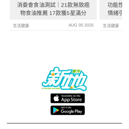
消委會食油測試｜21款無致癌
功能性
物食油推薦 17款獲5星滿分
情緒引致
3種方
AUG 05 2026
生活健康
生活健康