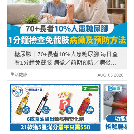
糖尿腳｜70+長者10%人患糖尿腳 每日查
看1分鐘免截肢 病徵／前期預防／病後護
理一文睇清
生活健康
AUG 05 2026