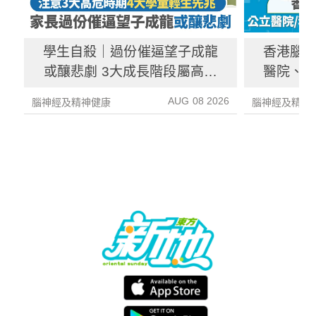
學生自殺｜過份催逼望子成龍
香港腦
或釀悲劇 3大成長階段屬高危
醫院、
期 注意4大警號
AUG 08 2026
腦神經及精神健康
腦神經及精神