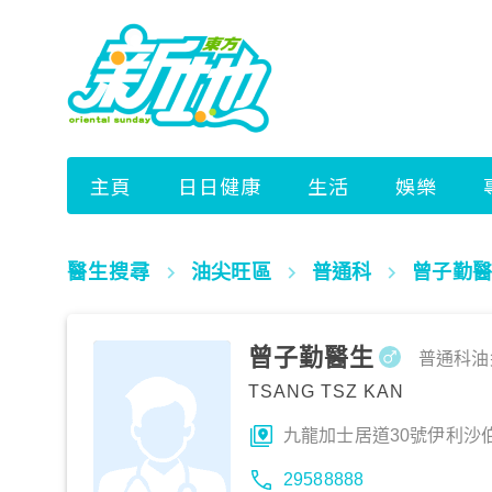
醫生搜尋
油尖旺區
普通科
曾子勤醫
曾子勤醫生
普通科
油
TSANG TSZ KAN
九龍加士居道30號伊利沙
29588888