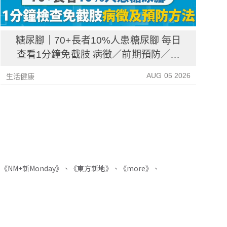
糖尿腳｜70+長者10%人患糖尿腳 每日
查看1分鐘免截肢 病徵／前期預防／病
後護理一文睇清
AUG 05 2026
生活健康
生