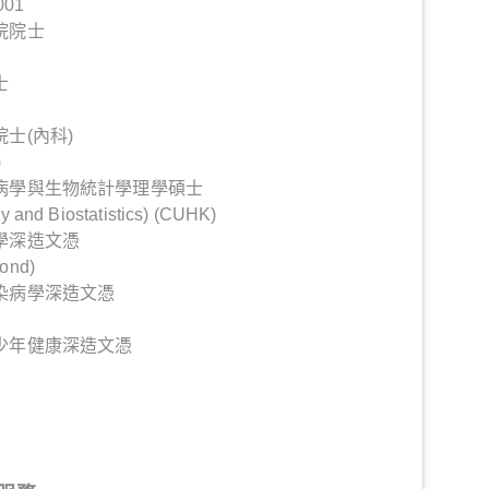
001
院院士
士
士(內科)
)
病學與生物統計學理學碩士
y and Biostatistics) (CUHK)
學深造文憑
ond)
染病學深造文憑
少年健康深造文憑