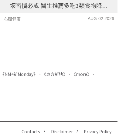
壞習慣必戒 醫生推薦多吃3類食物降血
壓
AUG 02 2026
心臟健康
心