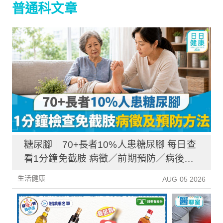
普通科文章
糖尿腳｜70+長者10%人患糖尿腳 每日查
看1分鐘免截肢 病徵／前期預防／病後護
理一文睇清
生活健康
AUG 05 2026