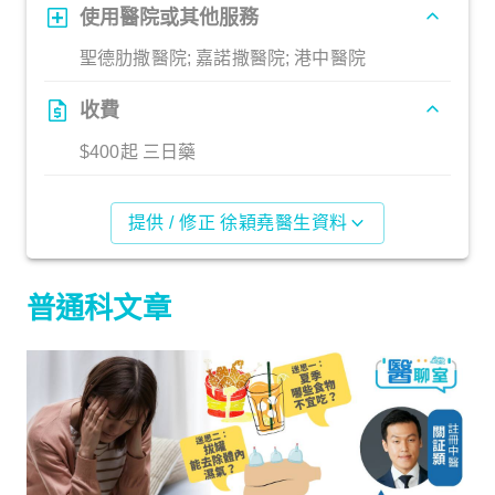
使用醫院或其他服務
聖德肋撒醫院; 嘉諾撒醫院; 港中醫院
收費
$400起 三日藥
提供 / 修正 徐穎堯醫生資料
普通科文章