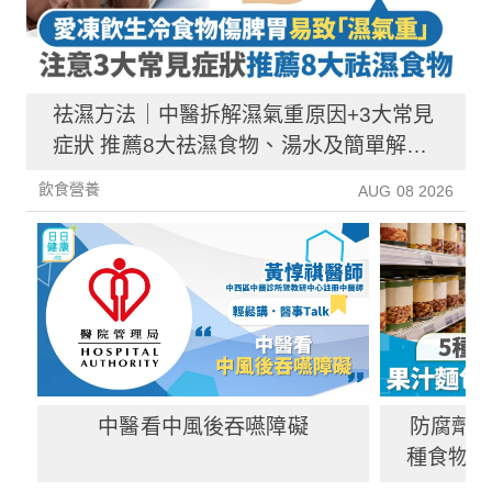
祛濕方法｜中醫拆解濕氣重原因+3大常見
症狀 推薦8大祛濕食物、湯水及簡單解決
方法！
飲食營養
AUG 08 2026
中醫看中風後吞嚥障礙
防腐劑｜
種食物防
1種果汁