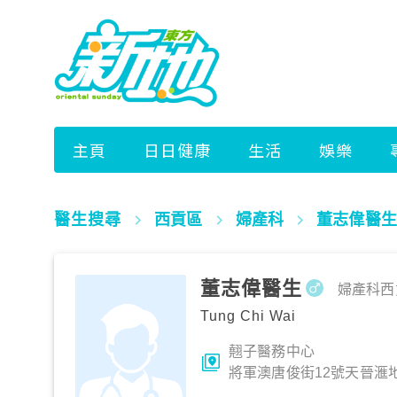
醫生搜尋
西貢區
婦產科
董志偉醫生
董志偉醫生
婦產科
西
Tung Chi Wai
翹子醫務中心
將軍澳唐俊街12號天晉滙地