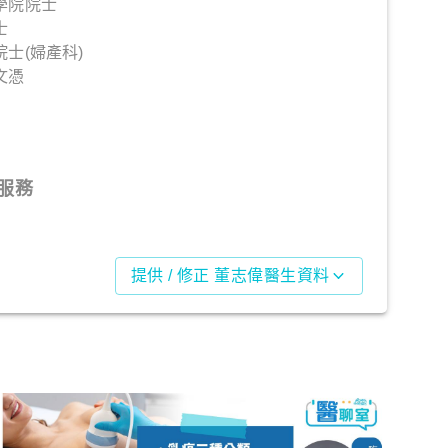
學院院士
士
士(婦產科)
文憑
服務
提供 / 修正 董志偉醫生資料