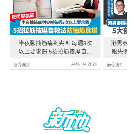
半夜腳抽筋痛到尖叫 每週3次
港男泰國
以上要求醫 5招拉筋按摩自救
眼失明 
法 附防抽筋食譜
癱 拆解
AUG 04 2026
筋骨痛症
筋骨痛症