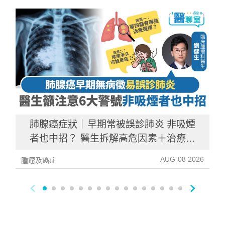
肺腺癌症狀｜早期常被誤診肺炎 非吸煙
者也中招？ 醫生拆解高危因素＋治療選
擇
AUG 08 2026
腫瘤及癌症