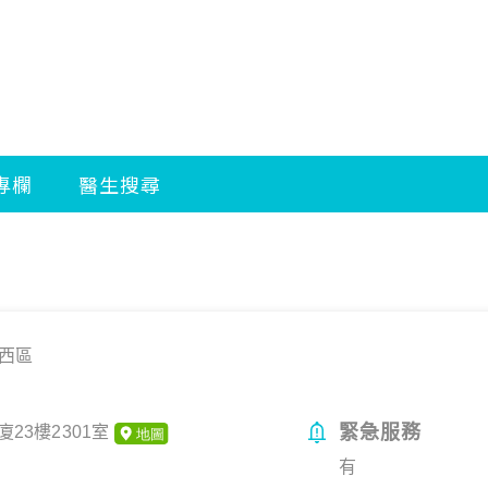
西區
緊急服務
23樓2301室
有