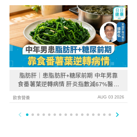
脂肪肝｜患脂肪肝+糖尿前期 中年男靠
食番薯葉逆轉病情 肝炎指數減67%醫生
教最煮法
AUG 03 2026
飲食營養