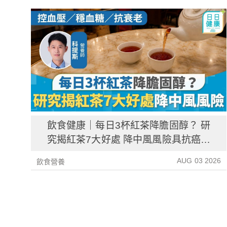
飲食健康｜每日3杯紅茶降膽固醇？ 研
究揭紅茶7大好處 降中風風險具抗癌潛
力
AUG 03 2026
飲食營養