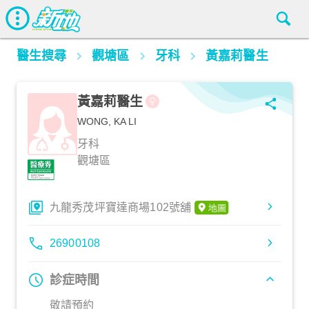
醫生搜尋
觀塘區
牙科
黃嘉莉醫生
黃嘉莉醫生
WONG, KA LI
牙科
觀塘區
九龍秀茂坪寶達商場102號舖
26900108
診症時間
敬請預約