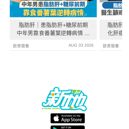
脂肪肝｜患脂肪肝+糖尿前期
脂肪肝
中年男靠食番薯葉逆轉病情 肝
化肝癌 
炎指數減67%醫生教最煮法
AUG 03 2026
飲食營養
飲食營養