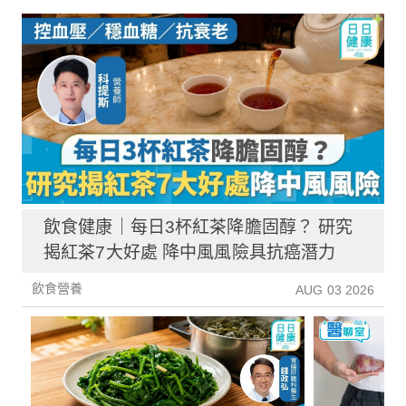
飲食健康｜每日3杯紅茶降膽固醇？ 研究
揭紅茶7大好處 降中風風險具抗癌潛力
飲食營養
AUG 03 2026