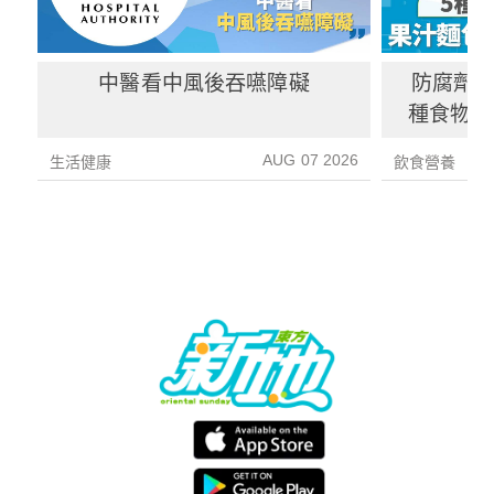
中醫看中風後吞嚥障礙
防腐劑｜
種食物防
1種果汁
AUG 07 2026
生活健康
飲食營養