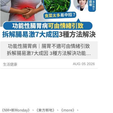
功能性腸胃病｜腸胃不適可由情緒引致
拆解腸易激7大成因 3種方法解決功能性
腸胃病
AUG 05 2026
生活健康
生