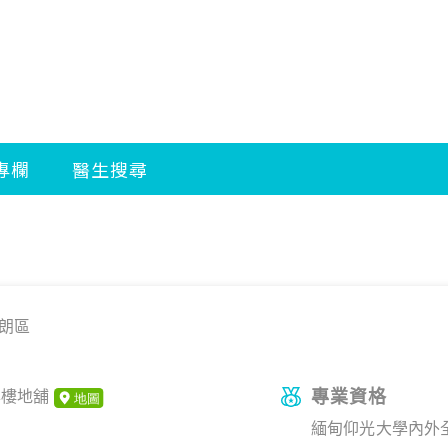
朗區
專業資格
興樓地舖
緬甸仰光大學內外全